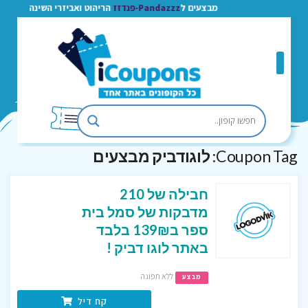
מבצעים ל
Pandazzz-פנדזז
הריהוט ואביזרי השינה
Coupon Tag:
לוגודביק מבצעים
חבילה של 210
מדבקות של סמל בית
ספר ב139₪ בלבד
באתר לוגו דביק !
ללא תפוגה
מבצע
קח דיל