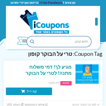
מבצעים ל
Pandazzz-פנדזז
הריהוט ואביזרי השינה
Coupon Tag:
טרי על הבוקר קופון
מגיע לך! דמי משלוח
מתנה! לטרי על הבוקר
ללא תפוגה
מבצע
קח דיל
445 כבר חסכו! 0 היום
שיתוף בוואטסאפ
העתק URL