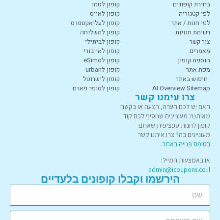
בחירת קופונים
קופון לטמו
לפי קטגוריה
קופון לאייס
לפי חנות / אתר
קופון לעליאקספרס
רשימת חנויות
קופון למשלוחה
צור קשר
קופון לביתילי
מאמרים
קופון לאייבורי
הוספת קופון
קופון לeSimo
מפת אתר
קופון לurban
חיפוש באתר
קופון לישרוטל
AI Overview Sitemap
קופון לסופר פארם
צרו עימנו קשר
האם יש לכם הערה, הצעה או בקשה
מאיתנו? מעוניינים שנוסיף לכם קוד
קופון לחנות ספציפית שאתם
מעוניינים בה? צרו איתנו קשר
בטופס פנייה באתר
.
או באמצעות המייל:
admin@icoupons.co.il
הירשמו וקבלו קופונים בלעדיים