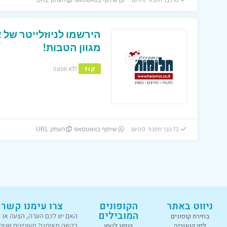
שיתוף בוואטסאפ
העתק URL
הירשמו לניוזלייטר של 
מגוון הטבות!
קוד
ללא תפוגה
73 כבר חסכו! 0 היום
שיתוף בוואטסאפ
העתק URL
ניווט באתר
הקופונים
צרו עימנו קשר
המובילים
בחירת קופונים
האם יש לכם הערה, הצעה או
לפי קטגוריה
קופון לטמו
בקשה מאיתנו? מעוניינים שנוס