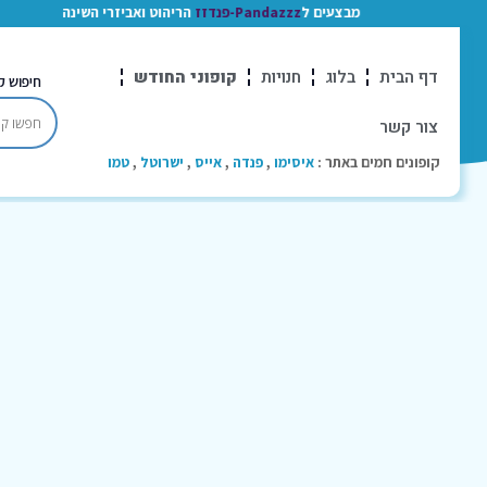
מבצעים ל
Pandazzz-פנדזז
הריהוט ואביזרי השינה
דף הבית
בלוג
חנויות
קופוני החודש
חיפוש ק
צור קשר
קופונים חמים באתר :
איסימו
,
פנדה
,
אייס
,
ישרוטל
,
טמו