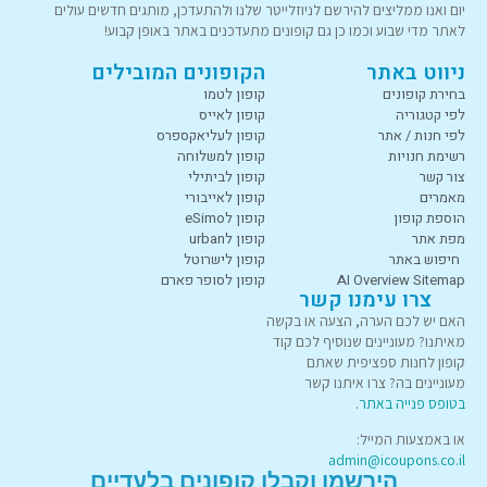
יום ואנו ממליצים להירשם לניוזלייטר שלנו ולהתעדכן, מותגים חדשים עולים
לאתר מדי שבוע וכמו כן גם קופונים מתעדכנים באתר באופן קבוע!
ניווט באתר
הקופונים המובילים
בחירת קופונים
קופון לטמו
לפי קטגוריה
קופון לאייס
לפי חנות / אתר
קופון לעליאקספרס
רשימת חנויות
קופון למשלוחה
צור קשר
קופון לביתילי
מאמרים
קופון לאייבורי
הוספת קופון
קופון לeSimo
מפת אתר
קופון לurban
חיפוש באתר
קופון לישרוטל
AI Overview Sitemap
קופון לסופר פארם
צרו עימנו קשר
האם יש לכם הערה, הצעה או בקשה
מאיתנו? מעוניינים שנוסיף לכם קוד
קופון לחנות ספציפית שאתם
מעוניינים בה? צרו איתנו קשר
בטופס פנייה באתר
.
או באמצעות המייל:
admin@icoupons.co.il
הירשמו וקבלו קופונים בלעדיים