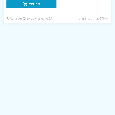
קח דיל
776 כבר חסכו! 2 היום
שיתוף בוואטסאפ
העתק URL