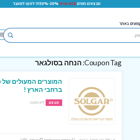
מבצעים חמים
ACE-אייס
30%-50%!!! לחצו למעבר
ופונים באתר
Coupon Tag:
הנחה בסולגאר
המוצרים המעולים של ס
ברחבי הארץ !
מבצע
ללא תפוגה
299 כבר חסכו! 1 היום