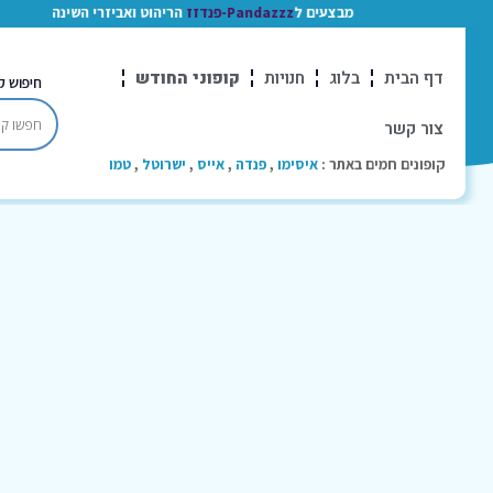
מבצעים ל
Pandazzz-פנדזז
הריהוט ואביזרי השינה
דף הבית
בלוג
חנויות
קופוני החודש
חיפוש ק
צור קשר
קופונים חמים באתר :
איסימו
,
פנדה
,
אייס
,
ישרוטל
,
טמו