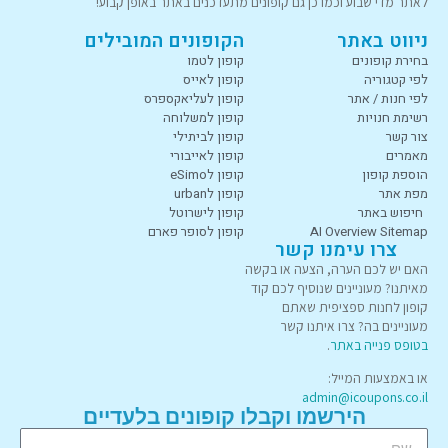
לאתר מדי שבוע וכמו כן גם קופונים מתעדכנים באתר באופן קבוע!
ניווט באתר
הקופונים המובילים
בחירת קופונים
קופון לטמו
לפי קטגוריה
קופון לאייס
לפי חנות / אתר
קופון לעליאקספרס
רשימת חנויות
קופון למשלוחה
צור קשר
קופון לביתילי
מאמרים
קופון לאייבורי
הוספת קופון
קופון לeSimo
מפת אתר
קופון לurban
חיפוש באתר
קופון לישרוטל
AI Overview Sitemap
קופון לסופר פארם
צרו עימנו קשר
האם יש לכם הערה, הצעה או בקשה
מאיתנו? מעוניינים שנוסיף לכם קוד
קופון לחנות ספציפית שאתם
מעוניינים בה? צרו איתנו קשר
בטופס פנייה באתר
.
או באמצעות המייל:
admin@icoupons.co.il
הירשמו וקבלו קופונים בלעדיים