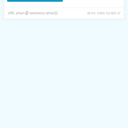
425 כבר חסכו! 0 היום
שיתוף בוואטסאפ
העתק URL