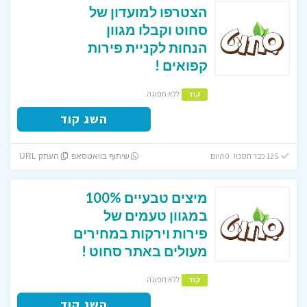
הצטרפו למועדון של
סחוט וקבלו מגוון
הנחות לקניית פירות
קפואים !
ללא תפוגה
קוד
השג קוד
125 כבר חסכו! 0 היום
שיתוף בוואטסאפ
העתק URL
מיצים טבעיים 100%
במגוון טעמים של
פירות וירקות במחירים
מעולים באתר סחוט !
ללא תפוגה
קוד
השג קוד