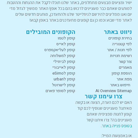
ישיר ומציעים מבצעים מתחלפים, באתר שלנו תוכלו לקבל את ההנחות וההטבות
למותגים שאתם כבר מעוניינים לרכוש בהם בכל אופן! האתר ממשיך לגדול מדי
יום ואנו ממליצים להירשם לניוזלייטר שלנו ולהתעדכן, מותגים חדשים עולים
לאתר מדי שבוע וכמו כן גם קופונים מתעדכנים באתר באופן קבוע!
ניווט באתר
הקופונים המובילים
בחירת קופונים
קופון לטמו
לפי קטגוריה
קופון לאייס
לפי חנות / אתר
קופון לעליאקספרס
רשימת חנויות
קופון למשלוחה
צור קשר
קופון לביתילי
מאמרים
קופון לאייבורי
הוספת קופון
קופון לeSimo
מפת אתר
קופון לurban
חיפוש באתר
קופון לישרוטל
AI Overview Sitemap
קופון לסופר פארם
צרו עימנו קשר
האם יש לכם הערה, הצעה או בקשה
מאיתנו? מעוניינים שנוסיף לכם קוד
קופון לחנות ספציפית שאתם
מעוניינים בה? צרו איתנו קשר
בטופס פנייה באתר
.
או באמצעות המייל: