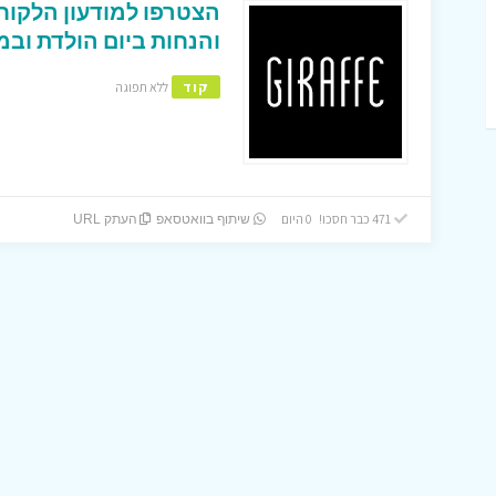
הצטרפו למודעון הלקוחו
והנחות ביום הולדת וב
קוד
ללא תפוגה
471 כבר חסכו! 0 היום
שיתוף בוואטסאפ
העתק URL