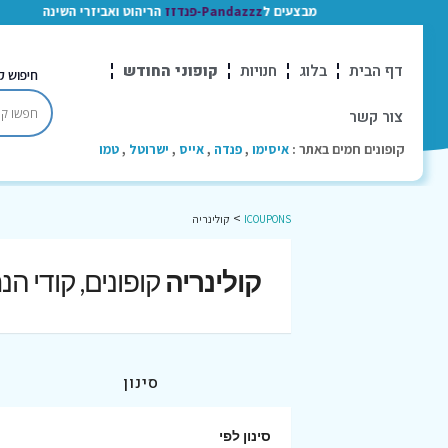
מבצעים ל
Pandazzz-פנדזז
הריהוט ואביזרי השינה
דף הבית
בלוג
חנויות
קופוני החודש
חיפוש ק
צור קשר
קופונים חמים באתר :
איסימו
,
פנדה
,
אייס
,
ישרוטל
,
טמו
>
ICOUPONS
קולינריה
קולינריה
קופונים, קודי ה
סינון
סינון לפי