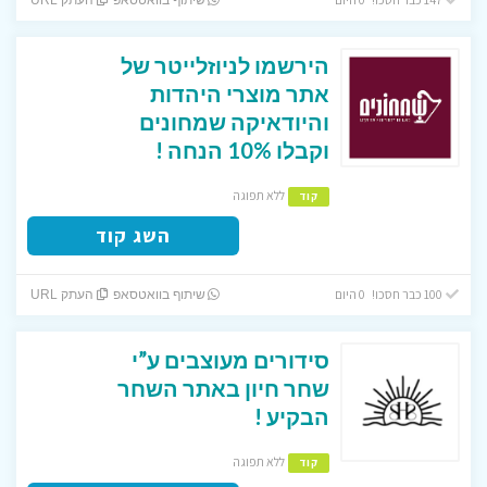
הירשמו לניוזלייטר של
אתר מוצרי היהדות
והיודאיקה שמחונים
וקבלו 10% הנחה !
ללא תפוגה
קוד
השג קוד
100 כבר חסכו! 0 היום
שיתוף בוואטסאפ
העתק URL
סידורים מעוצבים ע”י
שחר חיון באתר השחר
הבקיע !
ללא תפוגה
קוד