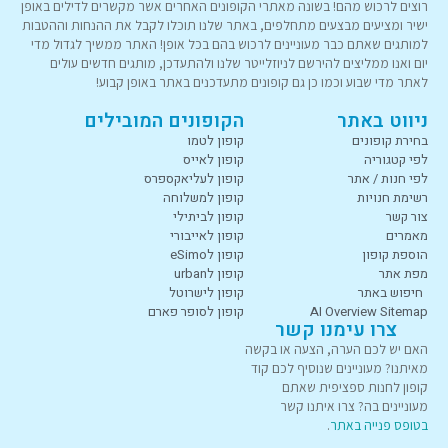
רוצים לרכוש מהם! בשונה מאתרי הקופונים האחרים אשר מקשרים לדילים באופן
ישיר ומציעים מבצעים מתחלפים, באתר שלנו תוכלו לקבל את ההנחות וההטבות
למותגים שאתם כבר מעוניינים לרכוש בהם בכל אופן! האתר ממשיך לגדול מדי
יום ואנו ממליצים להירשם לניוזלייטר שלנו ולהתעדכן, מותגים חדשים עולים
לאתר מדי שבוע וכמו כן גם קופונים מתעדכנים באתר באופן קבוע!
ניווט באתר
הקופונים המובילים
בחירת קופונים
קופון לטמו
לפי קטגוריה
קופון לאייס
לפי חנות / אתר
קופון לעליאקספרס
רשימת חנויות
קופון למשלוחה
צור קשר
קופון לביתילי
מאמרים
קופון לאייבורי
הוספת קופון
קופון לeSimo
מפת אתר
קופון לurban
חיפוש באתר
קופון לישרוטל
AI Overview Sitemap
קופון לסופר פארם
צרו עימנו קשר
האם יש לכם הערה, הצעה או בקשה
מאיתנו? מעוניינים שנוסיף לכם קוד
קופון לחנות ספציפית שאתם
מעוניינים בה? צרו איתנו קשר
בטופס פנייה באתר
.