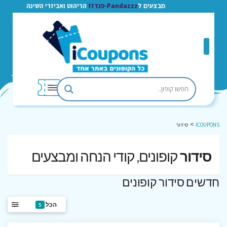
מבצעים ל
Pandazzz-פנדזז
הריהוט ואביזרי השינה
>
ICOUPONS
סידור
סידור
קופונים, קודי הנחה ומבצעים
חדשים סידור קופונים
הכל
5