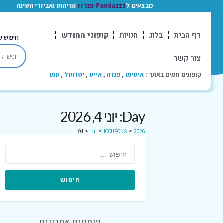
מבצעים ל
Pandazzz-פנדזז
הריהוט ואביזרי השינה
דף הבית
בלוג
חנויות
קופוני החודש
חיפוש ק
צור קשר
קופונים חמים באתר :
איסימו
,
פנדה
,
אייס
,
ישרוטל
,
טמו
Day: יוני 4, 2026
>
>
>
2026
ICOUPONS
יוני
04
פוסטים אחרונים